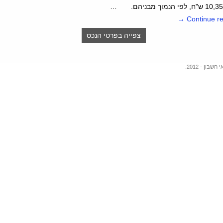
→
Con
תקרת הפטור על הכנסות
צפייה בפרטי הנכס
משכ"ד למגורים -
גובה תקרת
הפטור לשנת 2024 הינה
5,654 ש"ח לחודש.
שכר מינימום
-
החל מיום
1/04/2025
גובה שכר
המינימום החודשי יעמוד על
סך 6,247.67 ש"ח (למשרה
מלאה) ו - 34.32 ש"ח לשעה.
אחוזי הפרשות לפנסיית חובה
-
החל מיום 1/1/2017 אחוזי
ההפרשות לפנסיה יהיו 6%
תגמולי עובד ו - 6.5% תגמולי
מעסיק (הפרשת המעסיק