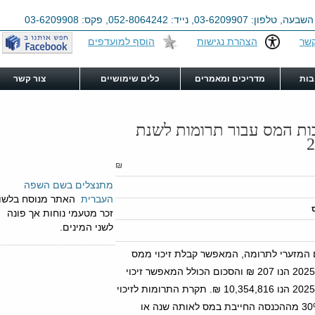
הצהרת נגישות
הוסף למועדפים
מדריכים ומאמרים
כלים שימושיים
צור קשר
ס עבור תרומות לשנת
₪
מתנצלים בשם השפה
העברית
האתר מנוסח בלשון
זכר מטעמי נוחות אך פונה
לשני המינים.
לתרומה, המאפשר קבלת זיכוי ממס
לשנת 2025 הנו 207 ₪ והסכום הכולל המאפשר זיכוי
תקרת עוסק פטור -
תקרת
עוסק פטור לשנת 2025
לשנת 2025 הנו 10,354,816 ₪. תקרת התרומות לזיכוי
עומדת על סכום של 120,000
3 מההכנסה החייבת במס לאותה שנה או
ש"ח.