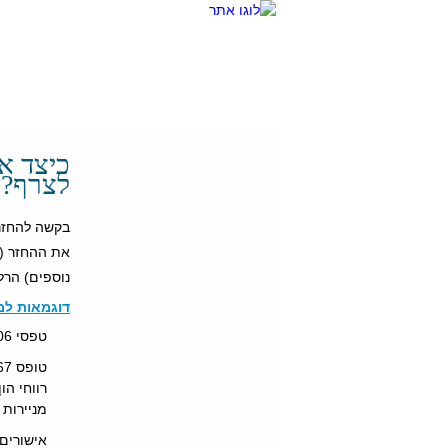
עמוד הבית
על המשרד
כיצד א
לצרף?
בקשה להחזר
את ההחזר (ט
נוספים) הרלו
דוגמאות למ
טפסי 106 מכלל המעסיקים;
מניירות 
אישורים