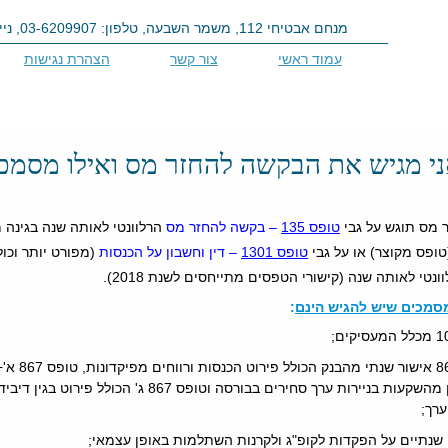
מנחם אבטיחי 112, משמר השבעה, טלפון: 03-6209907, נייד: 052-8064242, פקס: 03-6209908
עמוד ראשי
צור קשר
הצהרת נגישות
מטריית השירותים שלנו
שאלות ותשובות
מדריכים ומאמרים
ני מגיש את הבקשה להחזר מס ואילו מסמכי
 מס תוגש על גבי
טופס 135
– בקשה להחזר מס
הרלוונטי לאותה שנה בגינה
ופס מקוצר) או על גבי
טופס 1301
– דין וחשבון על הכנסות
(מפורט יותר וכול
ונטי לאותה שנה (קישורי הטפסים מתייחסים לשנת 2018).
סמכים שיש להגיש הינם
:
טופס 867 אישור ש
רווחי הון מהשקעות בניירות ערך סחירים בבורסה וטופס 867 ג' הכולל פ
ערך;
 שנתיים על הפקדות לקופ"ג ולקרנות השתלמות באופן עצמאי;