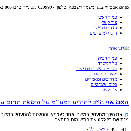
מנחם אבטיחי 112, משמר השבעה, טלפון: 03-6209907, נייד: 052-8064242, פקס: 03-6209908
עמוד ראשי
צור קשר
הצהרת נגישות
הוסף למועדפים
עמוד הבית
על המשרד
מטריית השירותים שלנו
שאלות ותשובות
מדריכים ומאמרים
כלים שימושיים
צור קשר
האם אני חייב להודיע למע"מ על הוספת תחום עי
כן.
אם הינך מתעסק במשהו אחד כעצמאי והחלטת להתעסק במשהו נוס
מנת שתוכל לקזז את התשומות בהתאם.
Posted in:
מע"מ - כללי: